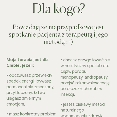
Dla kogo?
Powiadają że nieprzypadkowe jest
spotkanie pacjenta z terapeutą i jego
metodą : -)
Moja terapia jest dla
• chcesz przygotować się
Ciebie, jeżeli:
w holistyczny sposób do:
ciąży, porodu,
• odczuwasz przewlekły
menopauzy, andropauzy,
spadek energii, bywasz
przejść rekonwalescencję
permanentnie zmęczony,
po dłuższej chorobie/
przytłoczony, łatwo
infekcji.
ulegasz zmiennym
emocjom,
• jesteś ciekawy metod
naturalnego
• masz konkretny problem
wspomagania zdrowia.